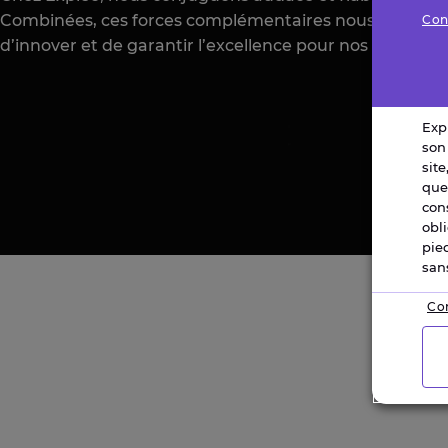
Combinées, ces forces complémentaires nous permet
Con
d’innover et de garantir l’excellence pour nos clients.
Exp
son
site
que
con
obl
pie
san
Con