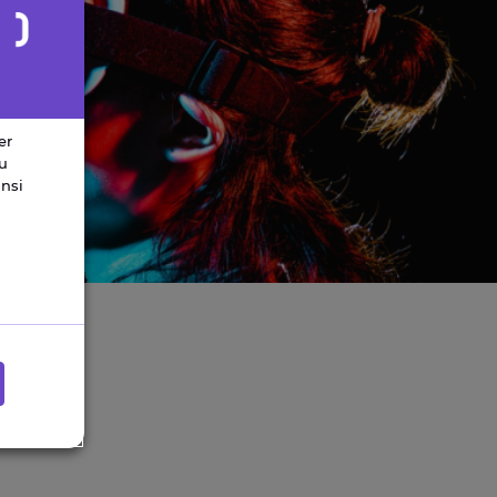
er
du
insi